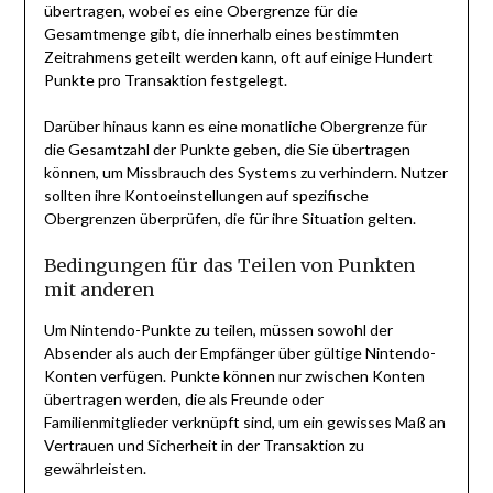
übertragen, wobei es eine Obergrenze für die
Gesamtmenge gibt, die innerhalb eines bestimmten
Zeitrahmens geteilt werden kann, oft auf einige Hundert
Punkte pro Transaktion festgelegt.
Darüber hinaus kann es eine monatliche Obergrenze für
die Gesamtzahl der Punkte geben, die Sie übertragen
können, um Missbrauch des Systems zu verhindern. Nutzer
sollten ihre Kontoeinstellungen auf spezifische
Obergrenzen überprüfen, die für ihre Situation gelten.
Bedingungen für das Teilen von Punkten
mit anderen
Um Nintendo-Punkte zu teilen, müssen sowohl der
Absender als auch der Empfänger über gültige Nintendo-
Konten verfügen. Punkte können nur zwischen Konten
übertragen werden, die als Freunde oder
Familienmitglieder verknüpft sind, um ein gewisses Maß an
Vertrauen und Sicherheit in der Transaktion zu
gewährleisten.