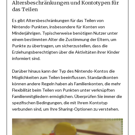
Altersbeschränkungen und Kontotypen für
das Teilen
Es gibt Altersbeschränkungen für das Teilen von
Nintendo-Punkten, insbesondere für Konten von
Minderjährigen. Typischerweise benötigen Nutzer unter
einem bestimmten Alter die Zustimmung der Eltern, um
Punkte zu übertragen, um sicherzustellen, dass die
Erziehungsberechtigten über die Aktivitäten ihrer Kinder
informiert sind.
Darüber hinaus kann der Typ des Nintendo-Kontos die
Möglichkeiten zum Teilen beeinflussen. Standardkonten
können andere Regeln haben als Familienkonten, die mehr
Flexibilität beim Teilen von Punkten unter verknüpften
Familienmitgliedern ermöglichen. Überprüfen Sie immer die
spezifischen Bedingungen, die mit Ihrem Kontotyp
verbunden sind, um Ihre Sharing-Optionen zu verstehen.