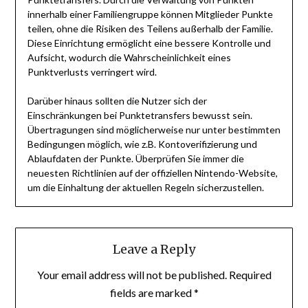
innerhalb einer Familiengruppe können Mitglieder Punkte
teilen, ohne die Risiken des Teilens außerhalb der Familie.
Diese Einrichtung ermöglicht eine bessere Kontrolle und
Aufsicht, wodurch die Wahrscheinlichkeit eines
Punktverlusts verringert wird.
Darüber hinaus sollten die Nutzer sich der
Einschränkungen bei Punktetransfers bewusst sein.
Übertragungen sind möglicherweise nur unter bestimmten
Bedingungen möglich, wie z.B. Kontoverifizierung und
Ablaufdaten der Punkte. Überprüfen Sie immer die
neuesten Richtlinien auf der offiziellen Nintendo-Website,
um die Einhaltung der aktuellen Regeln sicherzustellen.
Leave a Reply
Your email address will not be published.
Required
fields are marked
*