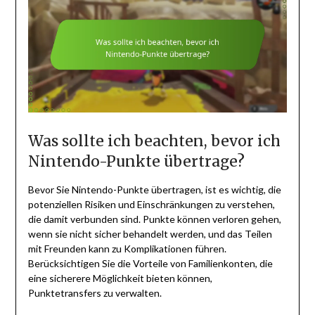
Was sollte ich beachten, bevor ich
Nintendo-Punkte übertrage?
Bevor Sie Nintendo-Punkte übertragen, ist es wichtig, die
potenziellen Risiken und Einschränkungen zu verstehen,
die damit verbunden sind. Punkte können verloren gehen,
wenn sie nicht sicher behandelt werden, und das Teilen
mit Freunden kann zu Komplikationen führen.
Berücksichtigen Sie die Vorteile von Familienkonten, die
eine sicherere Möglichkeit bieten können,
Punktetransfers zu verwalten.