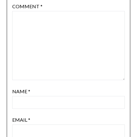
COMMENT
*
NAME
*
EMAIL
*