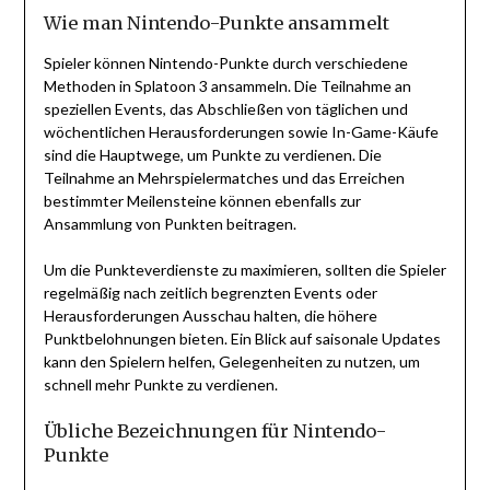
Wie man Nintendo-Punkte ansammelt
Spieler können Nintendo-Punkte durch verschiedene
Methoden in Splatoon 3 ansammeln. Die Teilnahme an
speziellen Events, das Abschließen von täglichen und
wöchentlichen Herausforderungen sowie In-Game-Käufe
sind die Hauptwege, um Punkte zu verdienen. Die
Teilnahme an Mehrspielermatches und das Erreichen
bestimmter Meilensteine können ebenfalls zur
Ansammlung von Punkten beitragen.
Um die Punkteverdienste zu maximieren, sollten die Spieler
regelmäßig nach zeitlich begrenzten Events oder
Herausforderungen Ausschau halten, die höhere
Punktbelohnungen bieten. Ein Blick auf saisonale Updates
kann den Spielern helfen, Gelegenheiten zu nutzen, um
schnell mehr Punkte zu verdienen.
Übliche Bezeichnungen für Nintendo-
Punkte