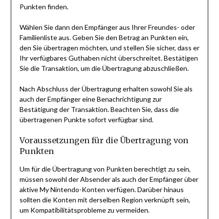
Punkten finden.
Wählen Sie dann den Empfänger aus Ihrer Freundes- oder
Familienliste aus. Geben Sie den Betrag an Punkten ein,
den Sie übertragen möchten, und stellen Sie sicher, dass er
Ihr verfügbares Guthaben nicht überschreitet. Bestätigen
Sie die Transaktion, um die Übertragung abzuschließen.
Nach Abschluss der Übertragung erhalten sowohl Sie als
auch der Empfänger eine Benachrichtigung zur
Bestätigung der Transaktion. Beachten Sie, dass die
übertragenen Punkte sofort verfügbar sind.
Voraussetzungen für die Übertragung von
Punkten
Um für die Übertragung von Punkten berechtigt zu sein,
müssen sowohl der Absender als auch der Empfänger über
aktive My Nintendo-Konten verfügen. Darüber hinaus
sollten die Konten mit derselben Region verknüpft sein,
um Kompatibilitätsprobleme zu vermeiden.