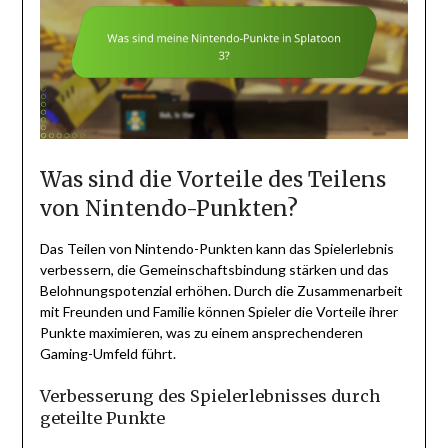
Was sind die Vorteile des Teilens
von Nintendo-Punkten?
Das Teilen von Nintendo-Punkten kann das Spielerlebnis
verbessern, die Gemeinschaftsbindung stärken und das
Belohnungspotenzial erhöhen. Durch die Zusammenarbeit
mit Freunden und Familie können Spieler die Vorteile ihrer
Punkte maximieren, was zu einem ansprechenderen
Gaming-Umfeld führt.
Verbesserung des Spielerlebnisses durch
geteilte Punkte