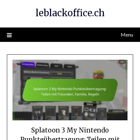
Skip
leblackoffice.ch
to
content
Menu
Splatoon 3 My Nintendo
Punkteübertragung: Teilen mit