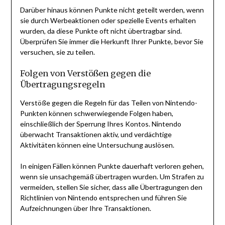
Darüber hinaus können Punkte nicht geteilt werden, wenn
sie durch Werbeaktionen oder spezielle Events erhalten
wurden, da diese Punkte oft nicht übertragbar sind.
Überprüfen Sie immer die Herkunft Ihrer Punkte, bevor Sie
versuchen, sie zu teilen.
Folgen von Verstößen gegen die
Übertragungsregeln
Verstöße gegen die Regeln für das Teilen von Nintendo-
Punkten können schwerwiegende Folgen haben,
einschließlich der Sperrung Ihres Kontos. Nintendo
überwacht Transaktionen aktiv, und verdächtige
Aktivitäten können eine Untersuchung auslösen.
In einigen Fällen können Punkte dauerhaft verloren gehen,
wenn sie unsachgemäß übertragen wurden. Um Strafen zu
vermeiden, stellen Sie sicher, dass alle Übertragungen den
Richtlinien von Nintendo entsprechen und führen Sie
Aufzeichnungen über Ihre Transaktionen.