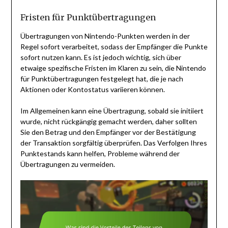
Fristen für Punktübertragungen
Übertragungen von Nintendo-Punkten werden in der
Regel sofort verarbeitet, sodass der Empfänger die Punkte
sofort nutzen kann. Es ist jedoch wichtig, sich über
etwaige spezifische Fristen im Klaren zu sein, die Nintendo
für Punktübertragungen festgelegt hat, die je nach
Aktionen oder Kontostatus variieren können.
Im Allgemeinen kann eine Übertragung, sobald sie initiiert
wurde, nicht rückgängig gemacht werden, daher sollten
Sie den Betrag und den Empfänger vor der Bestätigung
der Transaktion sorgfältig überprüfen. Das Verfolgen Ihres
Punktestands kann helfen, Probleme während der
Übertragungen zu vermeiden.