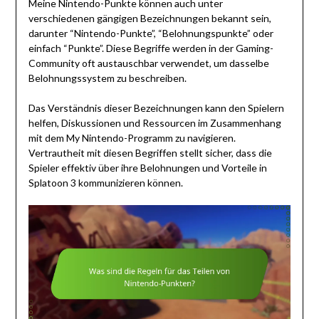
Meine Nintendo-Punkte können auch unter
verschiedenen gängigen Bezeichnungen bekannt sein,
darunter “Nintendo-Punkte”, “Belohnungspunkte” oder
einfach “Punkte”. Diese Begriffe werden in der Gaming-
Community oft austauschbar verwendet, um dasselbe
Belohnungssystem zu beschreiben.
Das Verständnis dieser Bezeichnungen kann den Spielern
helfen, Diskussionen und Ressourcen im Zusammenhang
mit dem My Nintendo-Programm zu navigieren.
Vertrautheit mit diesen Begriffen stellt sicher, dass die
Spieler effektiv über ihre Belohnungen und Vorteile in
Splatoon 3 kommunizieren können.