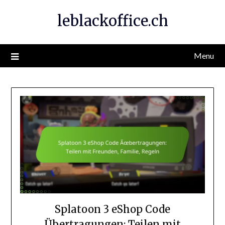
Skip
leblackoffice.ch
to
content
Menu
Splatoon 3 eShop Code
Übertragungen: Teilen mit