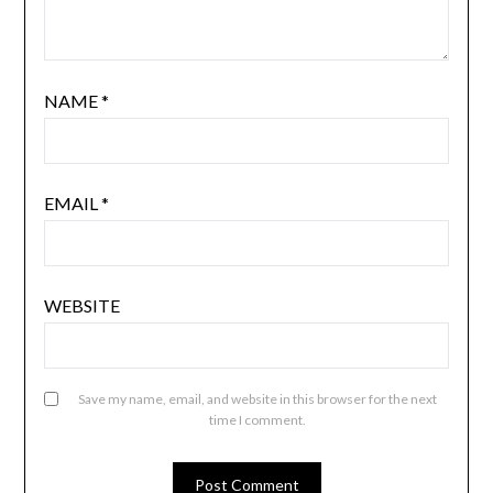
NAME
*
EMAIL
*
WEBSITE
Save my name, email, and website in this browser for the next
time I comment.