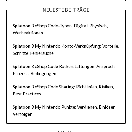
NEUESTE BEITRÄGE
Splatoon 3 eShop Code-Typen: Digital, Physisch,
Werbeaktionen
Splatoon 3 My Nintendo Konto-Verknüpfung: Vorteile,
Schritte, Fehlersuche
Splatoon 3 eShop Code Rückerstattungen: Anspruch,
Prozess, Bedingungen
Splatoon 3 eShop Code Sharing: Richtlinien, Risiken,
Best Practices
Splatoon 3 My Nintendo Punkte: Verdienen, Einlösen,
Verfolgen