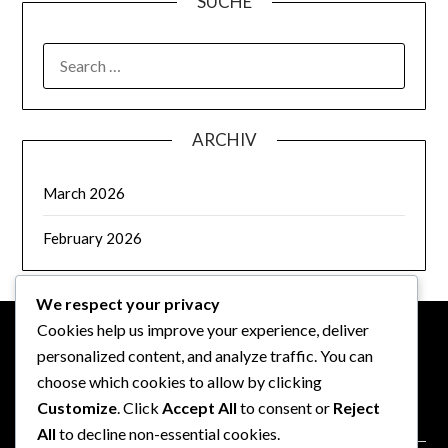
SUCHE
SEARCH
FOR:
ARCHIV
March 2026
February 2026
We respect your privacy
Cookies help us improve your experience, deliver
personalized content, and analyze traffic. You can
RECHTLICHES
choose which cookies to allow by clicking
Customize
. Click
Accept All
to consent or
Reject
Allgemeine Geschäftsbedingungen
All
to decline non-essential cookies.