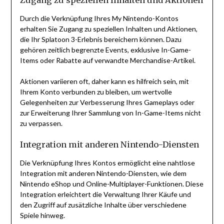
Durch die Verknüpfung Ihres My Nintendo-Kontos
erhalten Sie Zugang zu speziellen Inhalten und Aktionen,
die Ihr Splatoon 3-Erlebnis bereichern können. Dazu
gehören zeitlich begrenzte Events, exklusive In-Game-
Items oder Rabatte auf verwandte Merchandise-Artikel.
Aktionen variieren oft, daher kann es hilfreich sein, mit
Ihrem Konto verbunden zu bleiben, um wertvolle
Gelegenheiten zur Verbesserung Ihres Gameplays oder
zur Erweiterung Ihrer Sammlung von In-Game-Items nicht
zu verpassen.
Integration mit anderen Nintendo-Diensten
Die Verknüpfung Ihres Kontos ermöglicht eine nahtlose
Integration mit anderen Nintendo-Diensten, wie dem
Nintendo eShop und Online-Multiplayer-Funktionen. Diese
Integration erleichtert die Verwaltung Ihrer Käufe und
den Zugriff auf zusätzliche Inhalte über verschiedene
Spiele hinweg.