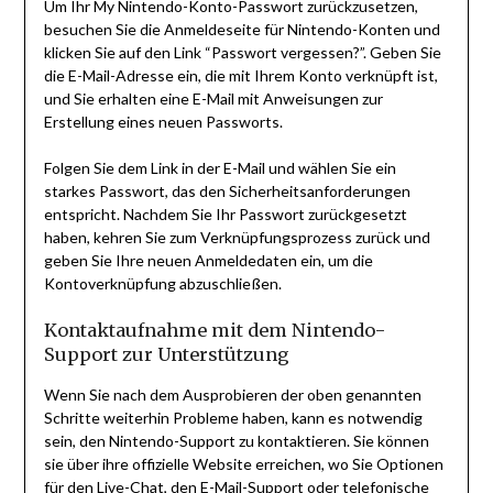
Um Ihr My Nintendo-Konto-Passwort zurückzusetzen,
besuchen Sie die Anmeldeseite für Nintendo-Konten und
klicken Sie auf den Link “Passwort vergessen?”. Geben Sie
die E-Mail-Adresse ein, die mit Ihrem Konto verknüpft ist,
und Sie erhalten eine E-Mail mit Anweisungen zur
Erstellung eines neuen Passworts.
Folgen Sie dem Link in der E-Mail und wählen Sie ein
starkes Passwort, das den Sicherheitsanforderungen
entspricht. Nachdem Sie Ihr Passwort zurückgesetzt
haben, kehren Sie zum Verknüpfungsprozess zurück und
geben Sie Ihre neuen Anmeldedaten ein, um die
Kontoverknüpfung abzuschließen.
Kontaktaufnahme mit dem Nintendo-
Support zur Unterstützung
Wenn Sie nach dem Ausprobieren der oben genannten
Schritte weiterhin Probleme haben, kann es notwendig
sein, den Nintendo-Support zu kontaktieren. Sie können
sie über ihre offizielle Website erreichen, wo Sie Optionen
für den Live-Chat, den E-Mail-Support oder telefonische