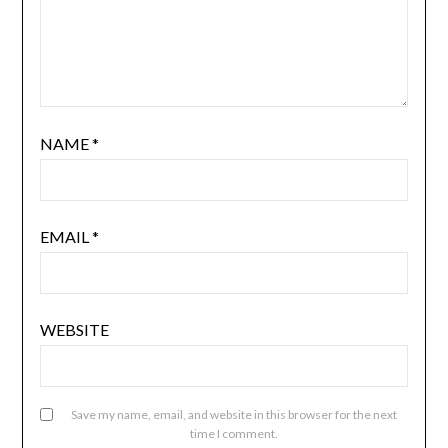
NAME
*
EMAIL
*
WEBSITE
Save my name, email, and website in this browser for the next
time I comment.