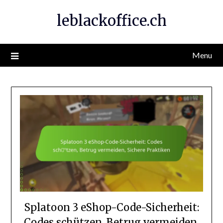
Skip
leblackoffice.ch
to
content
Menu
Splatoon 3 eShop-Code-Sicherheit:
Codes schützen, Betrug vermeiden,